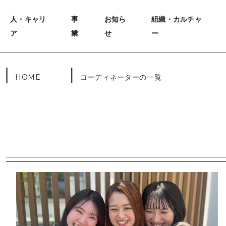
人・キャリ
事
お知ら
組織・カルチャ
ア
業
せ
ー
HOME
コーディネーターの一覧