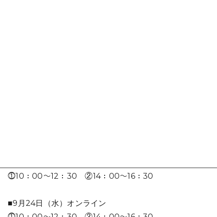
会社説明会の日程も確保頂きますよう
ご認識をお願いいたします！
—————————-
【日程】
■9月5日（金）TKP横浜駅西口
⓵10：00～12：30 ②14：00～16：30
■9月9日（火）アクロス福岡
⓵10：00～12：30 ②14：00～16：30
■9月19日（金）熊本城ホール
⓵10：00～12：30 ②14：00～16：30
■9月24日（水）オンライン
⓵10：00～12：30 ②14：00～16：30