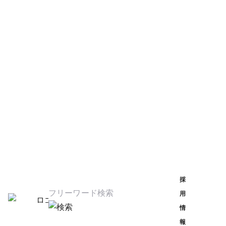
【27卒向け】
年内内定出します！
＼超早期選考の実施が決定／
これに伴い、
単独会社説明会を開催いたします♪
場所は
横浜、福岡、熊本、オンラインの4会場♪
（当社規定の交通費支給アリ）
さらに！
夏のイベント（オープンカンパニー、仕事体験、座談
採
会）にご参加頂いた方はなんと・・・
用
選考時の書類選考免除
！！
情
報
一足早く就活終えて、