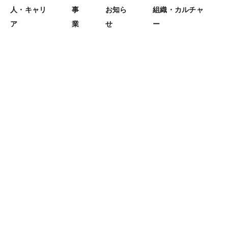
人・キャリ
事
お知ら
組織・カルチャ
ア
業
せ
ー
これ以前の記事はありません