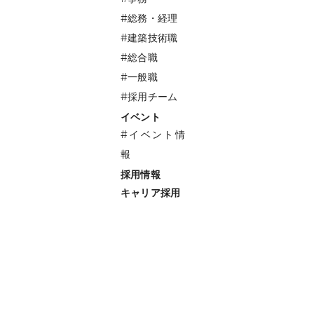
#総務・経理
#建築技術職
#総合職
#一般職
#採用チーム
イベント
#イベント情
報
採用情報
キャリア採用
#ディレクター
#マーケティング
#インサイドセールス