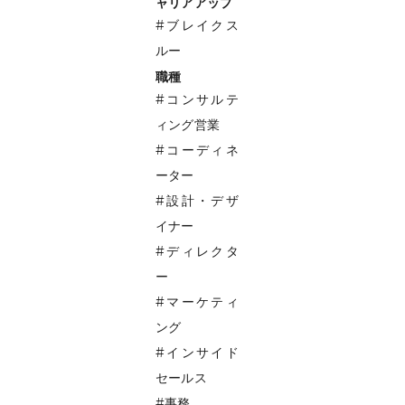
ャリアアップ
#ブレイクス
ルー
職種
#コンサルテ
りません
ィング営業
#コーディネ
ーター
#設計・デザ
イナー
#ディレクタ
ー
#マーケティ
ング
#インサイド
セールス
#事務