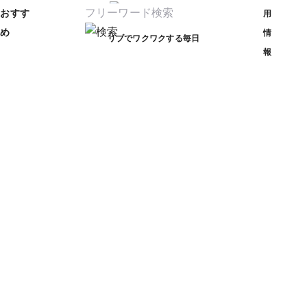
おすす
用
め
情
リブでワクワクする毎日
報
これ以上新しい記事はあ
一覧へもどる